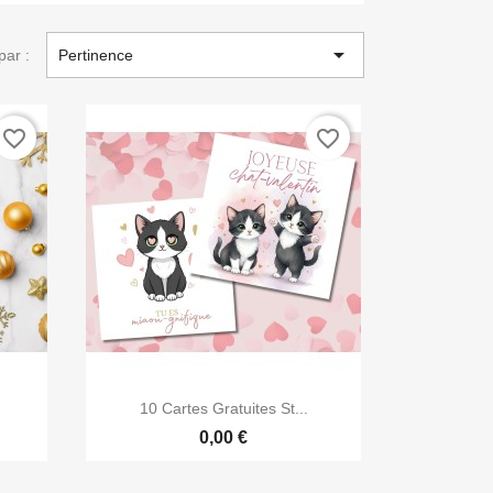

par :
Pertinence
favorite_border
favorite_border

Aperçu rapide
10 Cartes Gratuites St...
0,00 €