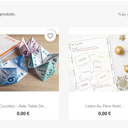
 produits.
Trier 
favorite_border


Aperçu rapide
Aperçu rapide
Cocottes - Aide Table De...
Lettre Au Père Noël...
0,00 €
0,00 €