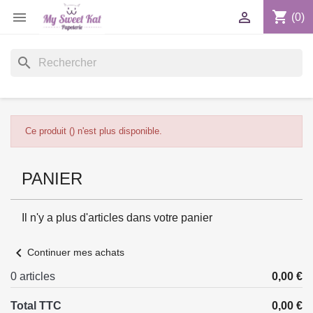
shopping_cart


(0)
search
Ce produit () n'est plus disponible.
PANIER
Il n'y a plus d'articles dans votre panier
chevron_left
Continuer mes achats
0 articles
0,00 €
Total TTC
0,00 €